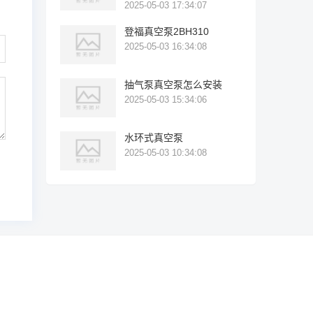
2025-05-03 17:34:07
登福真空泵2BH310
2025-05-03 16:34:08
抽气泵真空泵怎么安装
2025-05-03 15:34:06
水环式真空泵
2025-05-03 10:34:08