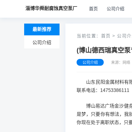
淄博华舜耐腐蚀真空泵厂
首页
公司介绍
最新推荐
当前位置：
首页
>
公司介
公司介绍
(博山德西瑞真空泵
公司介绍
来源：网络 
山东民阳金属材料有限公
联系电话：14753386111
博山易达广场金沙健身，
是梦，只要你有想法，我
你现在处于离职状态，只要你