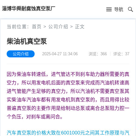
首
淄博华舜耐腐蚀真空泵厂
导航
页
首
当前位置：
首页
>
公司介绍
>
正文
页
公
柴油机真空泵
司
公司介绍
2025-04-27 11:34:06
浏览：366
评论：37
介
因为柴油车转速低，进气管达不到刹车助力器所需要的真
绍
空力，所以用发电机后面的真空泵来完成而汽油机转速高
进气管能产生足够的真空力，所以汽油机不需要真空泵其
实柴油车汽油车都有用发电机到真空泵的，而且用得比较
普遍真空泵的主要作用是给制动总泵或离合总泵阻力腔一
个负压，对刹车或离问合。
汽车真空泵的价格大致在6001000元之间其工作原理与汽