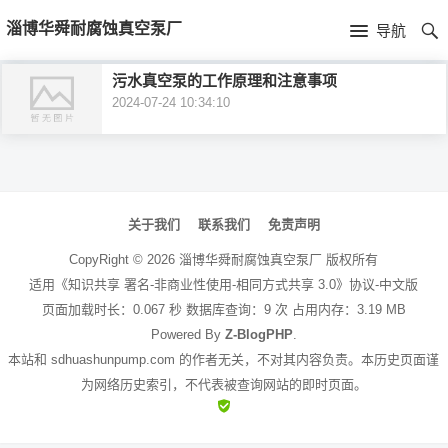
首
淄博华舜耐腐蚀真空泵厂
导航
页
首
污水真空泵的工作原理和注意事项
2024-07-24 10:34:10
页
公
司
文
介
章
关于我们
联系我们
免责声明
绍
导
CopyRight ©
2026
淄博华舜耐腐蚀真空泵厂
版权所有
航
适用《知识共享 署名-非商业性使用-相同方式共享 3.0》协议-中文版
页面加载时长：0.067 秒 数据库查询：9 次 占用内存：3.19 MB
Powered By
Z-BlogPHP
.
本站和 sdhuashunpump.com 的作者无关，不对其内容负责。本历史页面谨
为网络历史索引，不代表被查询网站的即时页面。